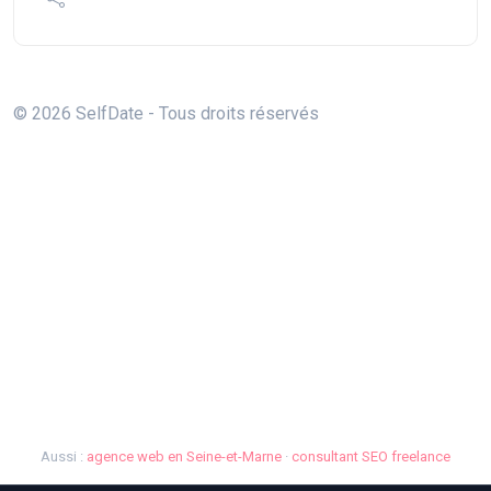
© 2026 SelfDate - Tous droits réservés
Aussi :
agence web en Seine-et-Marne
·
consultant SEO freelance