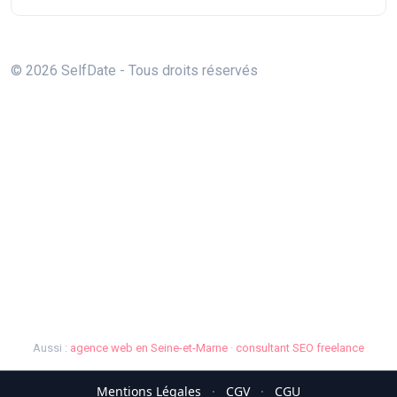
© 2026 SelfDate - Tous droits réservés
Aussi :
agence web en Seine-et-Marne
·
consultant SEO freelance
Mentions Légales
·
CGV
·
CGU