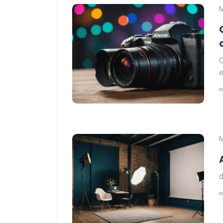
M
O
M
d