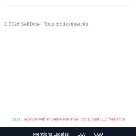
© 2026 SelfDate - Tous droits réservés
Aussi :
agence web en Seine-et-Marne
·
consultant SEO freelance
Mentions Légales
·
CGV
·
CGU