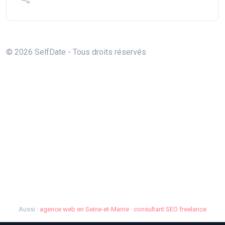
© 2026 SelfDate - Tous droits réservés
Aussi :
agence web en Seine-et-Marne
·
consultant SEO freelance