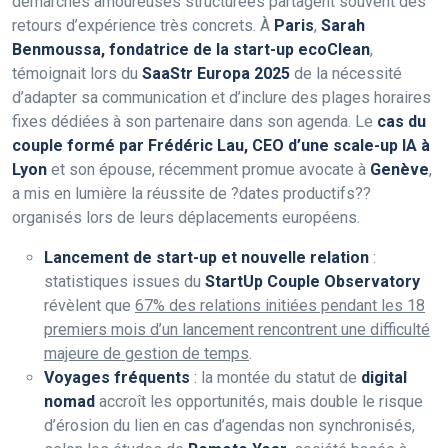
démarches amoureuses structurées partagent souvent des
retours d’expérience très concrets. À
Paris
,
Sarah
Benmoussa, fondatrice de la start-up ecoClean
,
témoignait lors du
SaaStr Europa 2025
de la nécessité
d’adapter sa communication et d’inclure des plages horaires
fixes dédiées à son partenaire dans son agenda. Le
cas du
couple formé par Frédéric Lau, CEO d’une scale-up IA à
Lyon
et son épouse, récemment promue avocate à
Genève
,
a mis en lumière la réussite de ?dates productifs??
organisés lors de leurs déplacements européens.
Lancement de start-up et nouvelle relation
:
statistiques issues du
StartUp Couple Observatory
révèlent que
67% des relations initiées pendant les 18
premiers mois d’un lancement rencontrent une difficulté
majeure de gestion de temps
.
Voyages fréquents
: la montée du statut de
digital
nomad
accroît les opportunités, mais double le risque
d’érosion du lien en cas d’agendas non synchronisés,