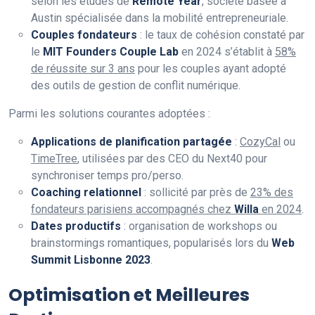
selon les études de
Remote Year
, société basée à
Austin spécialisée dans la mobilité entrepreneuriale.
Couples fondateurs
: le taux de cohésion constaté par
le
MIT Founders Couple Lab
en 2024 s’établit à
58%
de réussite sur 3 ans
pour les couples ayant adopté
des outils de gestion de conflit numérique.
Parmi les solutions courantes adoptées :
Applications de planification partagée
:
CozyCal
ou
TimeTree
, utilisées par des CEO du Next40 pour
synchroniser temps pro/perso.
Coaching relationnel
: sollicité par près de
23% des
fondateurs parisiens accompagnés chez
Willa
en 2024
.
Dates productifs
: organisation de workshops ou
brainstormings romantiques, popularisés lors du
Web
Summit Lisbonne 2023
.
Optimisation et Meilleures