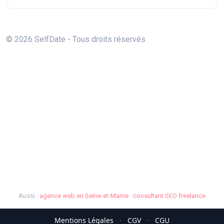
© 2026 SelfDate - Tous droits réservés
Aussi :
agence web en Seine-et-Marne
·
consultant SEO freelance
Mentions Légales
·
CGV
·
CGU