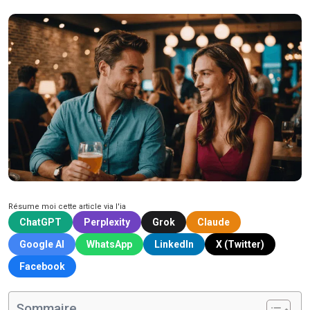
Résume moi cette article via l'ia
ChatGPT
Perplexity
Grok
Claude
Google AI
WhatsApp
LinkedIn
X (Twitter)
Facebook
Sommaire