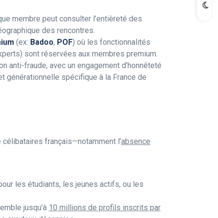
aque membre peut consulter l’entièreté des
géographique des rencontres.
mium
(ex:
Badoo
,
POF
) où les fonctionnalités
s experts) sont réservées aux membres premium.
cation anti-fraude, avec un engagement d’honnêteté
 et générationnelle spécifique à la France de
 célibataires français—notamment l’
absence
pour les étudiants, les jeunes actifs, ou les
semble jusqu’à
10 millions de profils inscrits par