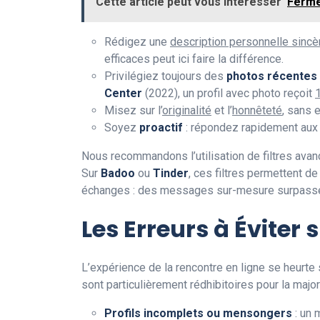
Cette article peut vous intérésser
Ferme
Rédigez une
description personnelle sincè
efficaces peut ici faire la différence.
Privilégiez toujours des
photos récentes 
Center
(2022), un profil avec photo reçoit
Misez sur l’
originalité
et l’
honnêteté
, sans 
Soyez
proactif
: répondez rapidement aux 
Nous recommandons l’utilisation de filtres avanc
Sur
Badoo
ou
Tinder
, ces filtres permettent d
échanges : des messages sur-mesure surpassen
Les Erreurs à Éviter
L’expérience de la rencontre en ligne se heurte
sont particulièrement rédhibitoires pour la majo
Profils incomplets ou mensongers
: un 