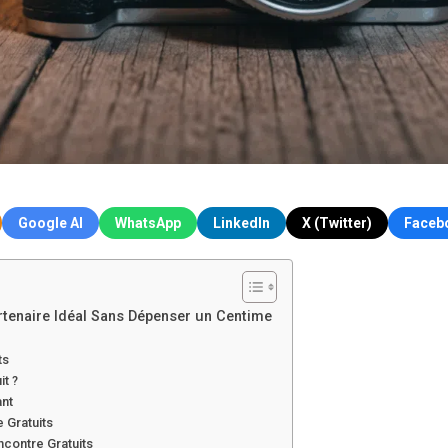
Google AI
WhatsApp
LinkedIn
X (Twitter)
Faceb
rtenaire Idéal Sans Dépenser un Centime
ts
t ?
ant
e Gratuits
ncontre Gratuits