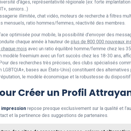
iversité d’âges, représentativité régionale (ex: forte implantatio
BT+, seniors…)
agerie illimitée, chat vidéo, moteurs de recherche à filtres mult
tifs mensuels, ratio hommes/femmes, réactivité des membres.
rface optimisée pour mobile, la possibilité d’envoyer des messa
econduite chaque année à hauteur de
plus de 800 000 nouveaux ins
 chaque mois
avec un ratio équilibré homme/femme chez les 35
un modèle freemium avec un fort succès chez les 18-30 ans, aff
 Pour des recherches très précises, des clubs spécialisés co
on LGBTQIA+, bases aux États-Unis) constituent des alternatives 
éputation, le modèle économique et la robustesse du dispositif d
our Créer un Profil Attraya
 impression
repose presque exclusivement sur la qualité et l’aut
tact et la pertinence des suggestions de partenaires.