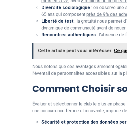
mois en 2025
, avec
8 millions de couples
Diversité sociologique
: on observe une s
65 ans qui composent
près de 9% des adhé
Liberté de test
: la gratuité nous permet d
dynamique de communauté avant de nouer 
Rencontres authentiques
: l’absence de f
Cette article peut vous intérésser
Ce qu
Nous notons que ces avantages amènent égalemen
l’éventail de personnalités accessibles sur la p
Comment Choisir son
Évaluer et sélectionner le club le plus en phas
une concurrence féroce et innovante, impose de 
Sécurité et protection des données pe