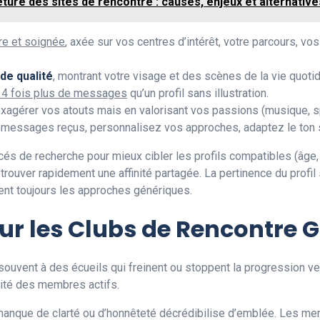
ture des sites de rencontre : causes, enjeux et alternative
re et soignée
, axée sur vos centres d’intérêt, votre parcours, v
de qualité
, montrant votre visage et des scènes de la vie quot
14 fois plus de messages
qu’un profil sans illustration.
exagérer vos atouts mais en valorisant vos passions (musique, sp
messages reçus, personnalisez vos approches, adaptez le ton se
és de recherche pour mieux cibler les profils compatibles (âge, l
e trouver rapidement une affinité partagée. La pertinence du profi
t toujours les approches génériques.
 sur les Clubs de Rencontre G
 souvent à des écueils qui freinent ou stoppent la progression v
rité des membres actifs.
manque de clarté ou d’honnêteté décrédibilise d’emblée. Les 