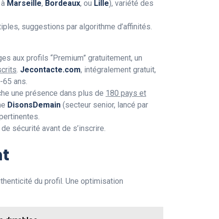
n à
Marseille
,
Bordeaux
, ou
Lille
), variété des
iples, suggestions par algorithme d’affinités.
ges aux profils “Premium” gratuitement, un
crits
.
Jecontacte.com
, intégralement gratuit,
-65 ans.
iche une présence dans plus de
180 pays et
mme
DisonsDemain
(secteur senior, lancé par
pertinentes.
e sécurité avant de s’inscrire.
nt
henticité du profil. Une optimisation