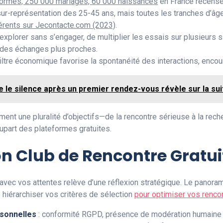
 formés, 250 000 mariages, 60 000 naissances
en France recensé
ur-représentation des 25-45 ans, mais toutes les tranches d’âge
rents sur Jecontacte.com (2023)
.
’explorer sans s’engager, de multiplier les essais sur plusieurs s
des échanges plus proches.
iltre économique favorise la spontanéité des interactions, encoura
e le silence après un premier rendez-vous révèle sur la sui
t une pluralité d’objectifs—de la rencontre sérieuse à la rech
lupart des plateformes gratuites.
 Club de Rencontre Gratui
e avec vos attentes relève d’une réflexion stratégique. Le panor
hiérarchiser vos critères de sélection
pour optimiser vos renco
rsonnelles
: conformité RGPD, présence de modération humaine et