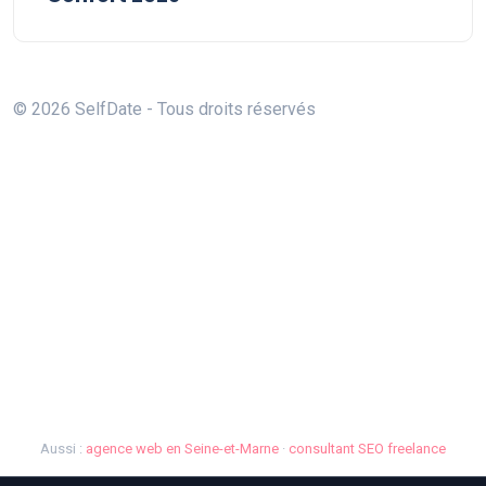
© 2026 SelfDate - Tous droits réservés
Aussi :
agence web en Seine-et-Marne
·
consultant SEO freelance