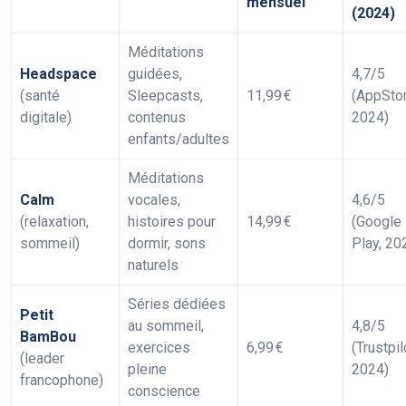
mensuel
(2024)
Méditations
Headspace
guidées,
4,7/5
(santé
Sleepcasts,
11,99 €
(AppStor
digitale)
contenus
2024)
enfants/adultes
Méditations
Calm
vocales,
4,6/5
(relaxation,
histoires pour
14,99 €
(Google
sommeil)
dormir, sons
Play, 20
naturels
Séries dédiées
Petit
au sommeil,
4,8/5
BamBou
exercices
6,99 €
(Trustpil
(leader
pleine
2024)
francophone)
conscience