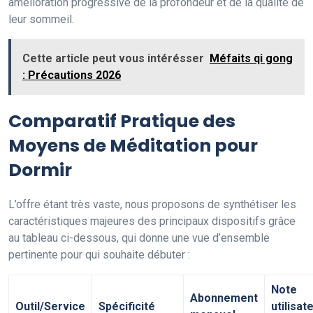
amélioration progressive de la profondeur et de la qualité de
leur sommeil.
Cette article peut vous intérésser
Méfaits qi gong
: Précautions 2026
Comparatif Pratique des
Moyens de Méditation pour
Dormir
L’offre étant très vaste, nous proposons de synthétiser les
caractéristiques majeures des principaux dispositifs grâce
au tableau ci-dessous, qui donne une vue d’ensemble
pertinente pour qui souhaite débuter :
Note
Abonnement
Outil/Service
Spécificité
utilisat