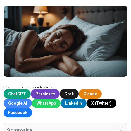
Résume moi cette article via l'ia
ChatGPT
Perplexity
Grok
Claude
Google AI
WhatsApp
LinkedIn
X (Twitter)
Facebook
Sommaire