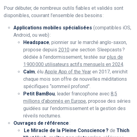
Pour débuter, de nombreux outils fiables et validés sont
disponibles, couvrant l’ensemble des besoins :
Applications mobiles spécialisées
(compatibles iOS,
Android, ou web) :
Headspace
, pionnier sur le marché anglo-saxon,
propose depuis
2010
une section Sleepcasts ?
dédiée à l’endormissement, testée sur
plus de
1 900 000 utilisateurs actifs mensuels en 2024
.
Calm
, élu
Apple App of the Year
en 2017, enrichit
chaque mois son offre de nouvelles méditations
spécifiques “sommeil profond”.
Petit BamBou
, leader francophone avec
8,5
millions d’abonnés en Europe
, propose des séries
guidées sur l’endormissement et la gestion des
réveils nocturnes.
Ouvrages de référence
:
Le Miracle de la Pleine Conscience ?
de
Thich