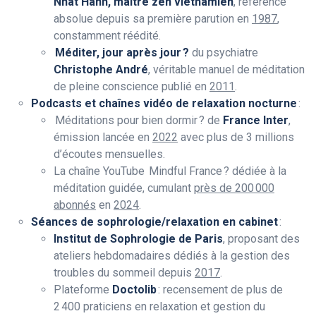
Nhat Hanh, maître zen vietnamien
, référence
absolue depuis sa première parution en
1987
,
constamment réédité.
Méditer, jour après jour ?
du psychiatre
Christophe André
, véritable manuel de méditation
de pleine conscience publié en
2011
.
Podcasts et chaînes vidéo de relaxation nocturne
:
Méditations pour bien dormir ? de
France Inter
,
émission lancée en
2022
avec plus de 3 millions
d’écoutes mensuelles.
La chaîne YouTube Mindful France ? dédiée à la
méditation guidée, cumulant
près de 200 000
abonnés
en
2024
.
Séances de sophrologie/relaxation en cabinet
:
Institut de Sophrologie de Paris
, proposant des
ateliers hebdomadaires dédiés à la gestion des
troubles du sommeil depuis
2017
.
Plateforme
Doctolib
: recensement de plus de
2 400 praticiens en relaxation et gestion du