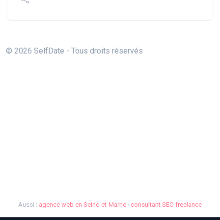
© 2026 SelfDate - Tous droits réservés
Aussi :
agence web en Seine-et-Marne
·
consultant SEO freelance