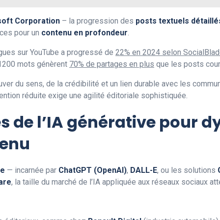
oft Corporation
– la progression des
posts textuels détaillé
nces pour un
contenu en profondeur
.
ngues sur YouTube a progressé de
22% en 2024 selon SocialBlade
e 1200 mots génèrent
70% de partages en plus
que les posts cour
uver du sens, de la crédibilité et un lien durable avec les commun
ention réduite exige une agilité éditoriale sophistiquée.
 de l’IA générative pour d
tenu
ve
— incarnée par
ChatGPT (OpenAI)
,
DALL-E
, ou les solutions
are
, la taille du marché de l’IA appliquée aux réseaux sociaux at