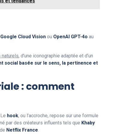
ils et tendances
.
e
Google Cloud Vision
ou
OpenAI GPT-4o
au
 naturels
, d’une iconographie adaptée et d’un
 social basée sur le sens, la pertinence et
oriale : comment
. Le
hook
, ou l’accroche, repose sur une formule
nné par des créateurs influents tels que
Khaby
 de
Netflix France
.