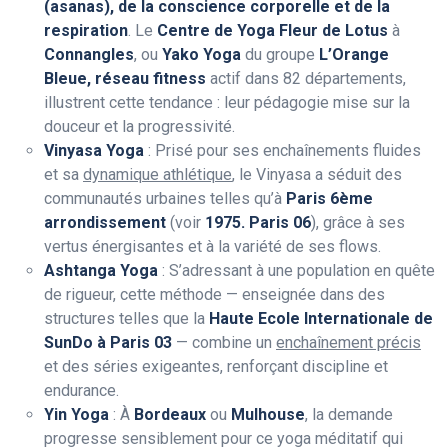
(asanas), de la conscience corporelle et de la
respiration
. Le
Centre de Yoga Fleur de Lotus
à
Connangles
, ou
Yako Yoga
du groupe
L’Orange
Bleue, réseau fitness
actif dans 82 départements,
illustrent cette tendance : leur pédagogie mise sur la
douceur et la progressivité.
Vinyasa Yoga
: Prisé pour ses enchaînements fluides
et sa
dynamique athlétique
, le Vinyasa a séduit des
communautés urbaines telles qu’à
Paris 6ème
arrondissement
(voir
1975. Paris 06
), grâce à ses
vertus énergisantes et à la variété de ses flows.
Ashtanga Yoga
: S’adressant à une population en quête
de rigueur, cette méthode — enseignée dans des
structures telles que la
Haute Ecole Internationale de
SunDo à Paris 03
— combine un
enchaînement précis
et des séries exigeantes, renforçant discipline et
endurance.
Yin Yoga
: À
Bordeaux
ou
Mulhouse
, la demande
progresse sensiblement pour ce yoga méditatif qui