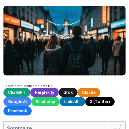
Résume moi cette article via l'ia
ChatGPT
Perplexity
Grok
Claude
Google AI
WhatsApp
LinkedIn
X (Twitter)
Facebook
Sommaire