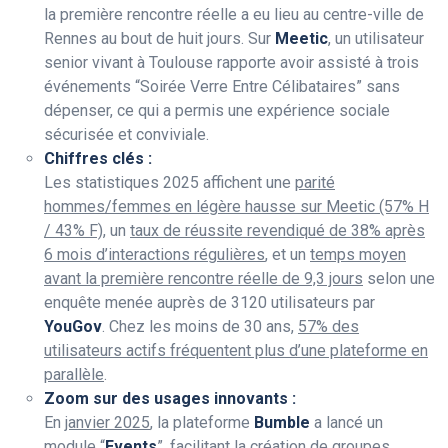
la première rencontre réelle a eu lieu au centre-ville de
Rennes au bout de huit jours. Sur
Meetic
, un utilisateur
senior vivant à Toulouse rapporte avoir assisté à trois
événements “Soirée Verre Entre Célibataires” sans
dépenser, ce qui a permis une expérience sociale
sécurisée et conviviale.
Chiffres clés :
Les statistiques 2025 affichent une
parité
hommes/femmes en légère hausse sur Meetic (57% H
/ 43% F)
, un
taux de réussite revendiqué de 38% après
6 mois d’interactions régulières
, et un
temps moyen
avant la première rencontre réelle de 9,3 jours
selon une
enquête menée auprès de 3120 utilisateurs par
YouGov
. Chez les moins de 30 ans,
57% des
utilisateurs actifs fréquentent plus d’une plateforme en
parallèle
.
Zoom sur des usages innovants :
En
janvier 2025
, la plateforme
Bumble
a lancé un
module “
Events
”, facilitant la création de groupes