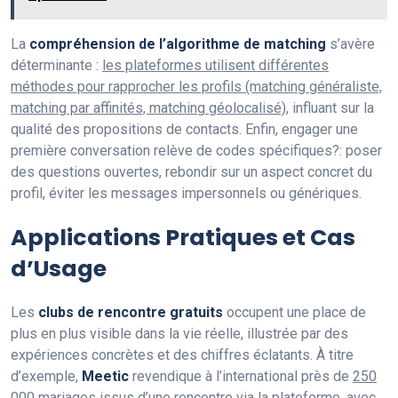
La
compréhension de l’algorithme de matching
s’avère
déterminante :
les plateformes utilisent différentes
méthodes pour rapprocher les profils (matching généraliste,
matching par affinités, matching géolocalisé)
, influant sur la
qualité des propositions de contacts. Enfin, engager une
première conversation relève de codes spécifiques?: poser
des questions ouvertes, rebondir sur un aspect concret du
profil, éviter les messages impersonnels ou génériques.
Applications Pratiques et Cas
d’Usage
Les
clubs de rencontre gratuits
occupent une place de
plus en plus visible dans la vie réelle, illustrée par des
expériences concrètes et des chiffres éclatants. À titre
d’exemple,
Meetic
revendique à l’international près de
250
000 mariages
issus d’une rencontre via la plateforme, avec