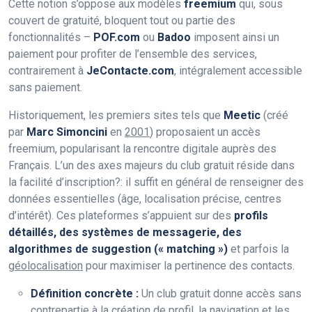
Cette notion s’oppose aux modèles
freemium
qui, sous
couvert de gratuité, bloquent tout ou partie des
fonctionnalités –
POF.com
ou
Badoo
imposent ainsi un
paiement pour profiter de l’ensemble des services,
contrairement à
JeContacte.com
, intégralement accessible
sans paiement.
Historiquement, les premiers sites tels que
Meetic
(créé
par
Marc Simoncini
en
2001
) proposaient un accès
freemium, popularisant la rencontre digitale auprès des
Français. L’un des axes majeurs du club gratuit réside dans
la facilité d’inscription?: il suffit en général de renseigner des
données essentielles (âge, localisation précise, centres
d’intérêt). Ces plateformes s’appuient sur des
profils
détaillés, des systèmes de messagerie, des
algorithmes de suggestion (« matching »)
et parfois la
géolocalisation
pour maximiser la pertinence des contacts.
Définition concrète :
Un club gratuit donne accès sans
contrepartie à la création de profil, la navigation et les