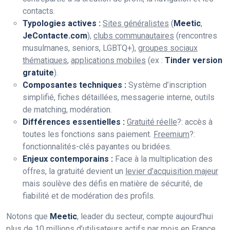
contacts.
Typologies actives :
Sites généralistes
(
Meetic
,
JeContacte.com
),
clubs communautaires
(rencontres
musulmanes, seniors, LGBTQ+),
groupes sociaux
thématiques
,
applications mobiles
(ex :
Tinder version
gratuite
).
Composantes techniques :
Système d’inscription
simplifié, fiches détaillées, messagerie interne, outils
de matching, modération.
Différences essentielles :
Gratuité réelle
?: accès à
toutes les fonctions sans paiement.
Freemium
?:
fonctionnalités-clés payantes ou bridées.
Enjeux contemporains :
Face à la multiplication des
offres, la gratuité devient un
levier d’acquisition majeur
mais soulève des défis en matière de sécurité, de
fiabilité et de modération des profils.
Notons que
Meetic
, leader du secteur, compte aujourd’hui
plus de 10 millions d’utilisateurs actifs par mois en France
,