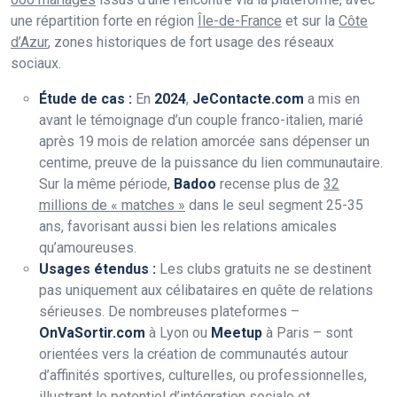
une répartition forte en région
Île-de-France
et sur la
Côte
d’Azur
, zones historiques de fort usage des réseaux
sociaux.
Étude de cas :
En
2024
,
JeContacte.com
a mis en
avant le témoignage d’un couple franco-italien, marié
après 19 mois de relation amorcée sans dépenser un
centime, preuve de la puissance du lien communautaire.
Sur la même période,
Badoo
recense plus de
32
millions de « matches »
dans le seul segment 25-35
ans, favorisant aussi bien les relations amicales
qu’amoureuses.
Usages étendus :
Les clubs gratuits ne se destinent
pas uniquement aux célibataires en quête de relations
sérieuses. De nombreuses plateformes –
OnVaSortir.com
à Lyon ou
Meetup
à Paris – sont
orientées vers la création de communautés autour
d’affinités sportives, culturelles, ou professionnelles,
illustrant le potentiel d’intégration sociale et