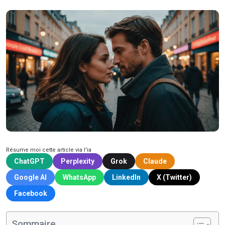
Résume moi cette article via l'ia
ChatGPT
Perplexity
Grok
Claude
Google AI
WhatsApp
LinkedIn
X (Twitter)
Facebook
Sommaire