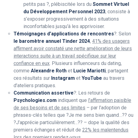
petits pas ?, plébiscitée lors du
Sommet Virtuel
du Développement Personnel 2023
, consiste à
s’exposer progressivement à des situations
inconfortables jusqu’à les apprivoiser.
Témoignages d’applications de rencontres
?: Selon
le baromètre annuel Tinder 2024
,
41% des usagers
affirment avoir constaté une nette amélioration de leurs
interactions suite à un travail spécifique sur leur
confiance en eux
. Plusieurs influenceurs du dating,
comme
Alexandre Roth
et
Lucie Mariotti
, partagent
ces résultats sur
Instagram
et
YouTube
au travers
d’ateliers pratiques.
Communication assertive
?: Les retours de
Psychologies.com
indiquent que
l’affirmation paisible
de ses besoins et de ses limites
– par l’adoption de
phrases-clés telles que ?Je me sens bien quand…?? ou
?J’apprécie particulièrement…?? – dope la qualité des
premiers échanges et réduit de
22% les malentendus
lors des premiers rendez-vous.